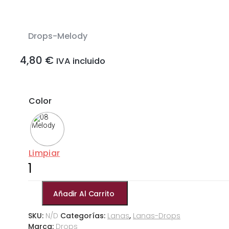
Drops-Melody
4,80
€
IVA incluido
Color
Limpiar
Drops-
Melody
cantidad
Añadir Al Carrito
SKU:
N/D
Categorías:
Lanas
,
Lanas-Drops
Marca:
Drops