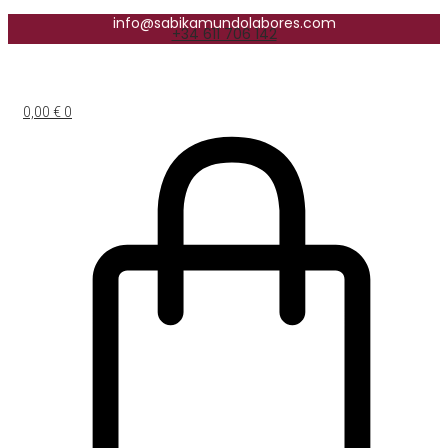
info@sabikamundolabores.com
+34 611 706 142
0,00
€
0