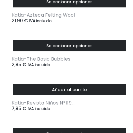
Seleccionar opciones
Este
Katia-Azteca Felting Wool
producto
21,90
€
IVA incluido
tiene
múltiples
variantes.
Las
Seleccionar opciones
opciones
Este
se
Katia-The Basic Bubbles
producto
pueden
2,95
€
IVA incluido
tiene
elegir
múltiples
en
variantes.
la
Las
página
Añadir al carrito
opciones
de
se
Katia-Revista Niños Nº119...
producto
pueden
7,95
€
IVA incluido
elegir
en
la
página