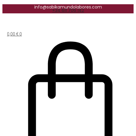
info@sabikamundolabores.com
+34 611 706 142
0,00
€
0