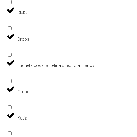
DMC
Drops
Etiqueta coser antelina «Hecho a mano»
Gründl
Katia