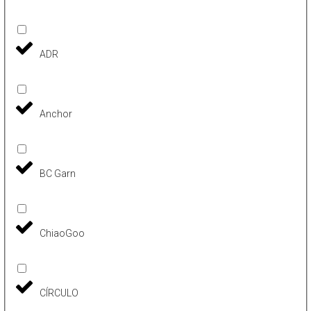
ADR
Anchor
BC Garn
ChiaoGoo
CÍRCULO