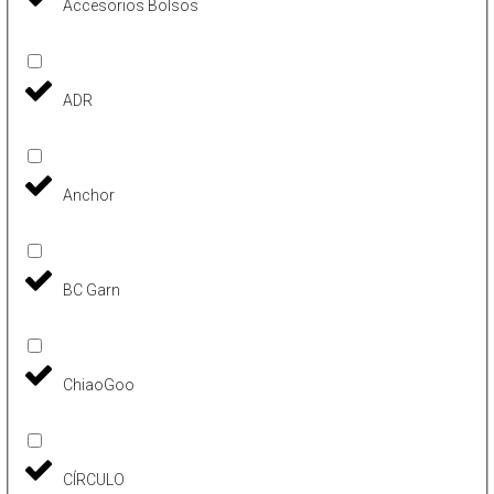
Accesorios Bolsos
ADR
Anchor
BC Garn
ChiaoGoo
CÍRCULO