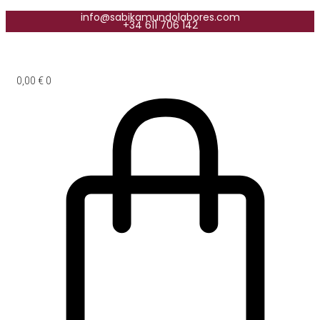
info@sabikamundolabores.com
+34 611 706 142
0,00
€
0