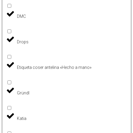
DMC
Drops
Etiqueta coser antelina «Hecho a mano»
Gründl
Katia