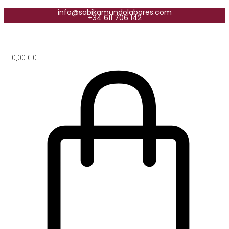
info@sabikamundolabores.com
+34 611 706 142
0,00
€
0