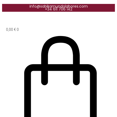
info@sabikamundolabores.com
+34 611 706 142
0,00
€
0