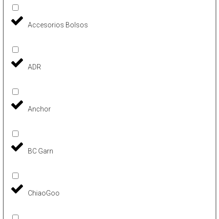
Accesorios Bolsos
ADR
Anchor
BC Garn
ChiaoGoo