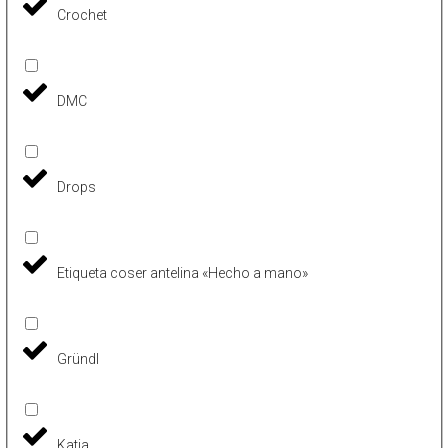
Crochet
DMC
Drops
Etiqueta coser antelina «Hecho a mano»
Gründl
Katia