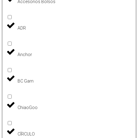
Accesorios Bolsos
ADR
Anchor
BC Garn
ChiaoGoo
CÍRCULO