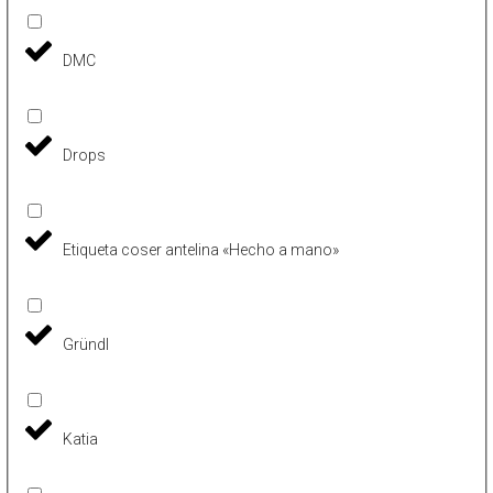
DMC
Drops
Etiqueta coser antelina «Hecho a mano»
Gründl
Katia