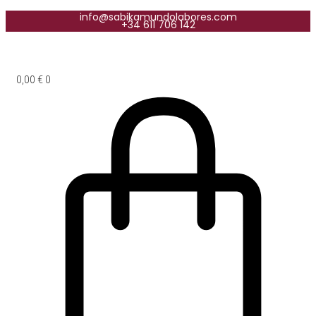
info@sabikamundolabores.com
+34 611 706 142
0,00
€
0