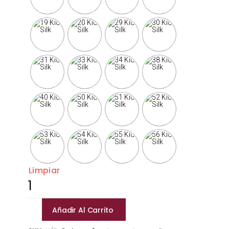
Limpiar
Drops-
Kid-
Silk
Añadir Al Carrito
cantidad