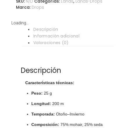
SKU:
N/D
Categorías:
Lanas
,
Lanas-Drops
Marca:
Drops
Loading...
Descripción
Información adicional
Valoraciones (0)
Descripción
Características técnicas:
Peso:
25 g
Longitud:
200 m
Temporada:
Otoño–Invierno
Composición:
75% mohair, 25% seda