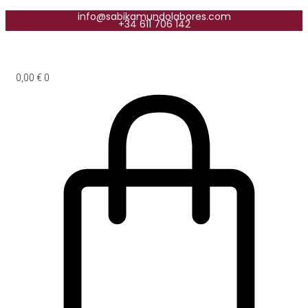
info@sabikamundolabores.com
+34 611 706 142
0,00
€
0