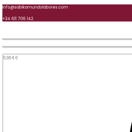
info@sabikamundolabores.com
+34 611 706 142
0,00
€
0